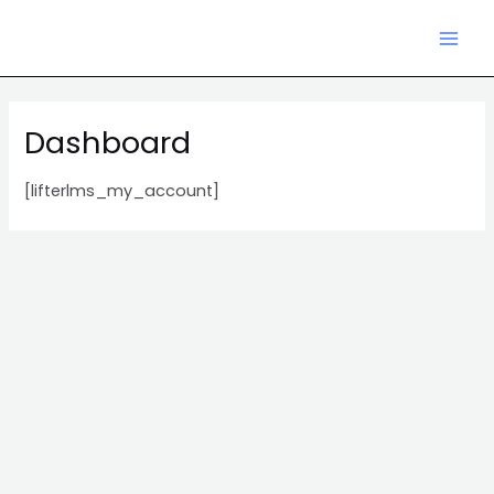
Zum
Mai
Inhalt
Men
springen
Dashboard
[lifterlms_my_account]